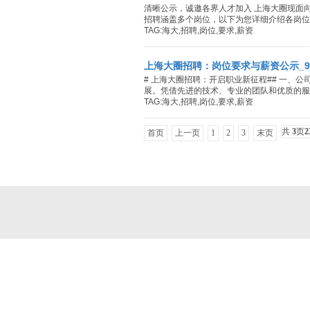
清晰公示，诚邀各界人才加入 上海大圈现面
招聘涵盖多个岗位，以下为您详细介绍各岗位要求
TAG:海大,招聘,岗位,要求,薪资
上海大圈招聘：岗位要求与薪资公示_9
# 上海大圈招聘：开启职业新征程## 一、
展。凭借先进的技术、专业的团队和优质的服务
TAG:海大,招聘,岗位,要求,薪资
共
3
页
2
首页
上一页
1
2
3
末页