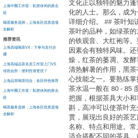
文化正以独特的魅力蓬
上海中圈工作室：私密休闲的新去
化的人士。那么，成为
处
详细介绍。 ## 茶叶
喝茶服务选择，上海各区优质选项
全解析
茶叶的品种，如绿茶的
推荐资讯
的铁观音、大红袍等。
上海高端喝茶VX：下单与支付步
因素会有独特风味。还
骤
燥，红茶的萎凋、发酵
上海高端品茶名卖工作室上门VS
清热解暑的作用，黑茶有
传统会所：便利性谁更优？
心技能之一。要熟练掌
上海品茶喝茶结合，各区特色推荐
茶水温一般在 80 - 
上海中圈工作室：私密休闲的新去
把握，根据茶具大小和
处
斟，高冲可以使茶叶充
喝茶服务选择，上海各区优质选项
全解析
贯，展现出良好的茶艺风
名称、特点和用途。常
适合搭配不同的茶具，